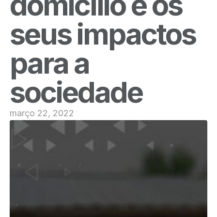
domicílio e os
seus impactos
para a
sociedade
março 22, 2022