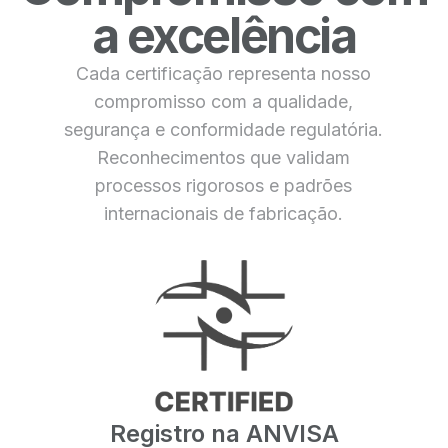
a excelência
Cada certificação representa nosso
compromisso com a qualidade,
segurança e conformidade regulatória.
Reconhecimentos que validam
processos rigorosos e padrões
internacionais de fabricação.
Registro na ANVISA
A Anvisa é o órgão do Ministério da Saúde
responsável pela regulamentação de
produtos para saúde no Brasil. A liberação
Registro na ANVISA