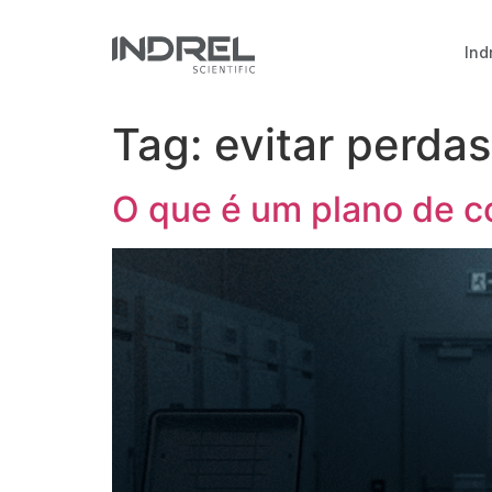
Ind
Tag:
evitar perdas
O que é um plano de co