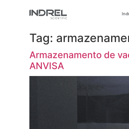
Ind
Tag:
armazenamen
Armazenamento de vac
ANVISA