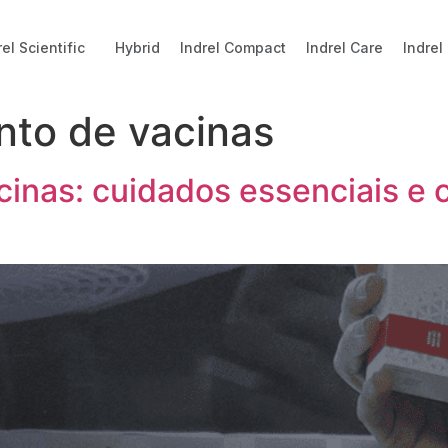
rel Scientific
Hybrid
Indrel Compact
Indrel Care
Indrel
to de vacinas
inas: cuidados essenciais e 