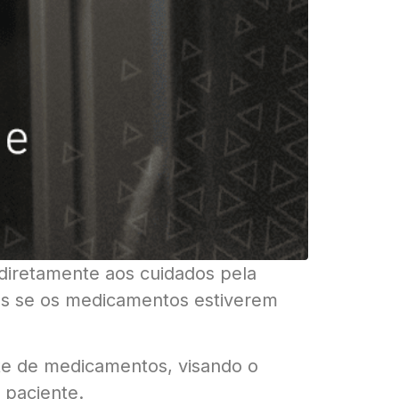
iretamente aos cuidados pela
as se os medicamentos estiverem
rte de medicamentos, visando o
 paciente.