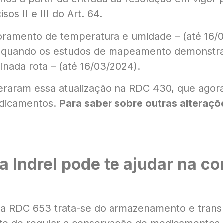
s II e III do Art. 64.
oramento de temperatura e umidade – (até 16/0
s, quando os estudos de mapeamento demonstra
nada rota – (até 16/03/2024).
raram essa atualização na RDC 430, que agora 
edicamentos.
Para saber sobre outras alteraçõ
 Indrel pode te ajudar na c
a RDC 653 trata-se do armazenamento e trans
ito de regular a conservação de medicamentos du