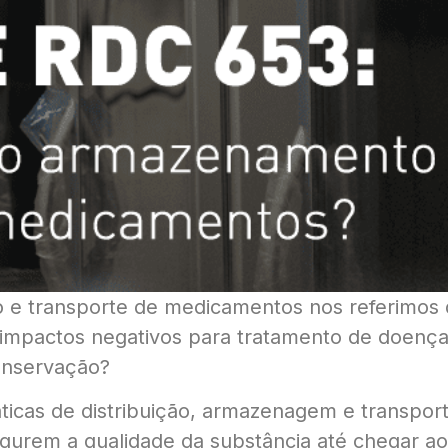
 transporte de medicamentos nos referimos d
 impactos negativos para tratamento de doenç
onservação?
ráticas de distribuição, armazenagem e transpo
gurem a qualidade da substância até chegar ao