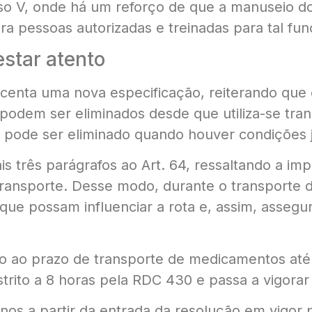
nciso V, onde há um reforço de que a manuseio 
 pessoas autorizadas e treinadas para tal fun
star atento
escenta uma nova especificação, reiterando que 
odem ser eliminados desde que utiliza-se trans
 pode ser eliminado quando houver condições ju
is três parágrafos ao Art. 64, ressaltando a i
transporte. Desse modo, durante o transport
 que possam influenciar a rota e, assim, asseg
to ao prazo de transporte de medicamentos até
strito a 8 horas pela RDC 430 e passa a vigorar 
 anos a partir da entrada da resolução em vigor