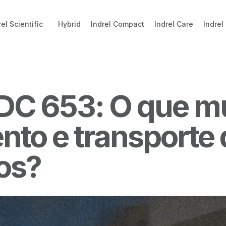
rel Scientific
Hybrid
Indrel Compact
Indrel Care
Indrel
DC 653: O que m
to e transporte 
os?