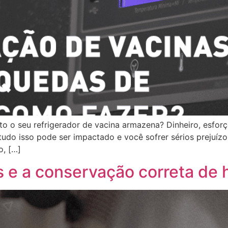
o o seu refrigerador de vacina armazena? Dinheiro, esforç
udo isso pode ser impactado e você sofrer sérios prejuízo
o, […]
 e a conservação correta d