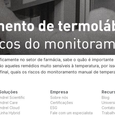
ficamente no setor de farmácia, sabe o quão é important
o aqueles remédios muito sensíveis à temperatura, por i
final, quais os riscos do monitoramento manual de temper
Soluções
Empresa
Recur
Indrel Scientific
Sobre nós
Blog
Indrel Care
Certificações
Univers
Indrel Cloud
ESG
Contato
Linha Hybrid
Fale com um especialista
Trabal